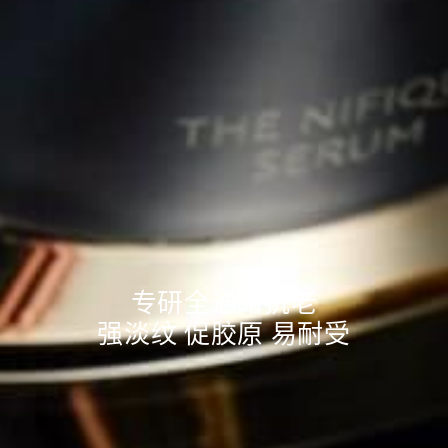
专研全通路抗老
强淡纹 促胶原 易耐受