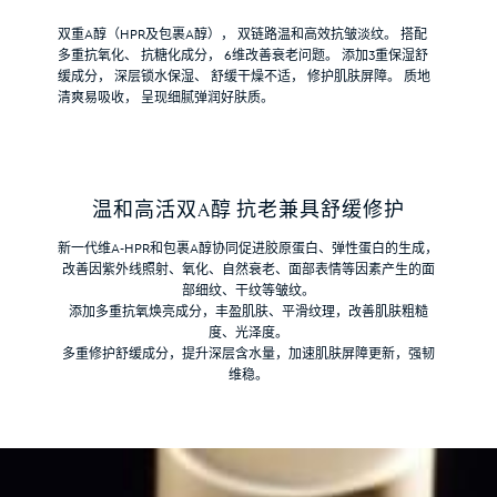
双重A醇（HPR及包裹A醇）， 双链路温和高效抗皱淡纹。 搭配
多重抗氧化、 抗糖化成分， 6维改善衰老问题。 添加3重保湿舒
缓成分， 深层锁水保湿、 舒缓干燥不适， 修护肌肤屏障。 质地
清爽易吸收， 呈现细腻弹润好肤质。
温和高活双A醇 抗老兼具舒缓修护
新一代维A-HPR和包裹A醇协同促进胶原蛋白、弹性蛋白的生成，
改善因紫外线照射、氧化、自然衰老、面部表情等因素产生的面
部细纹、干纹等皱纹。
添加多重抗氧焕亮成分，丰盈肌肤、平滑纹理，改善肌肤粗糙
度、光泽度。
多重修护舒缓成分，提升深层含水量，加速肌肤屏障更新，强韧
维稳。