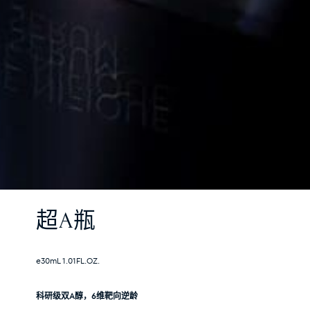
超A瓶
e30mL 1.01FL.OZ.
科研级双A醇，6维靶向逆龄